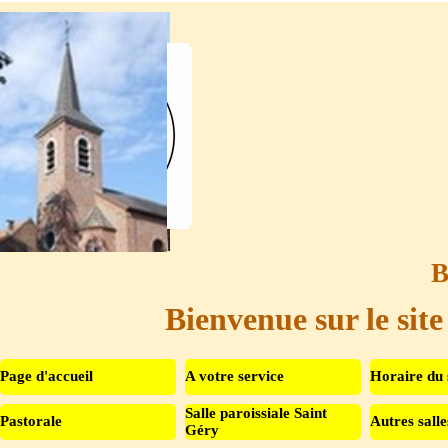
Aller au contenu
B
Bienvenue sur le site
Page d'accueil
A votre service
Horaire du 
Salle paroissiale Saint
Pastorale
Autres salle
▼
Géry