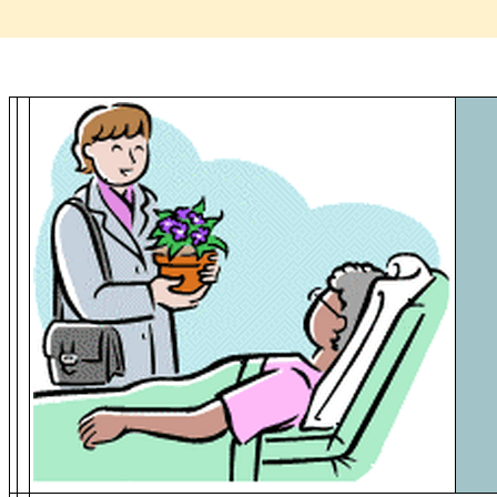
202301122_dimanche-de-la-parole
Nos paroisses soutiennent >
Visiteurs des malades