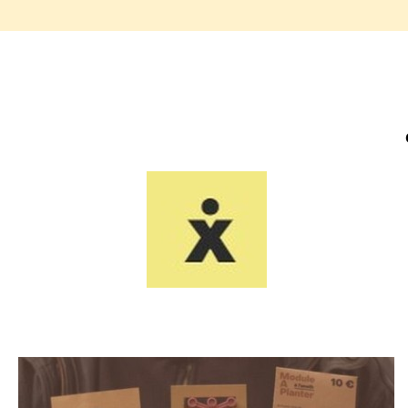
20220115_Iles de paix
Details_1 > Divers 2