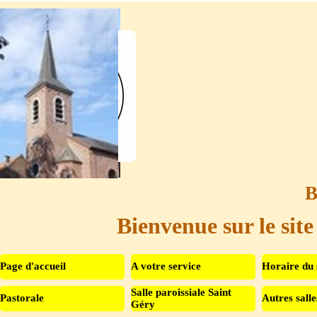
Aller au contenu
B
Bienvenue sur le site
Page d'accueil
A votre service
Horaire du 
Salle paroissiale Saint
Pastorale
Autres salle
▼
Géry