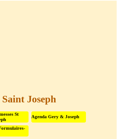
t Saint Joseph
messes St
Agenda Gery & Joseph
eph
Formulaires-