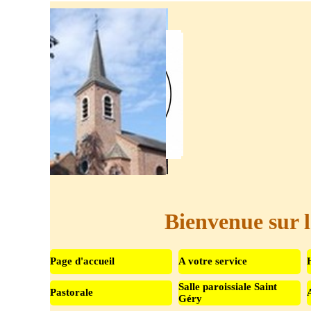
Aller au contenu
Bienvenue sur l
Page d'accueil
A votre service
Salle paroissiale Saint
Pastorale
▼
Géry