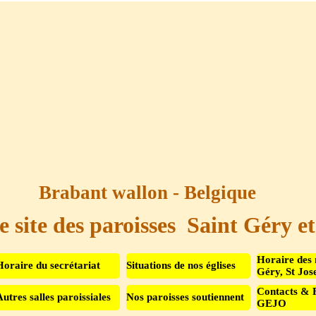
Brabant wallon - Belgique
e site des paroisses  Saint Géry e
Sauter le menu
Horaire des 
Horaire du secrétariat
Situations de nos églises
Géry, St Jos
Contacts & 
Autres salles paroissiales
Nos paroisses soutiennent
▼
GEJO