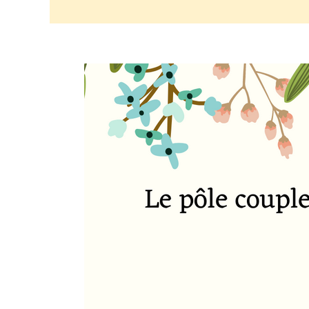
20220213_oui_v2
Details_1 > Divers 2