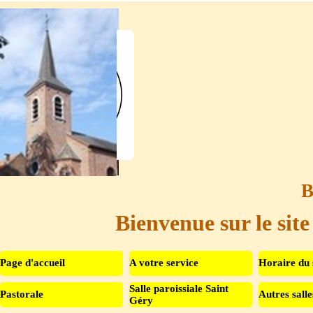
Aller au contenu
B
Bienvenue sur le site
Page d'accueil
A votre service
Horaire du 
Salle paroissiale Saint
Pastorale
Autres salle
▼
Géry