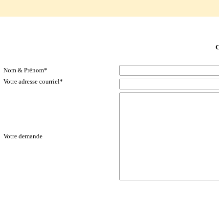
C13_Contact UP_communication_formulaire
Contacts& Formulaires UP
C
Nom & Prénom
*
Votre adresse courriel
*
Votre demande