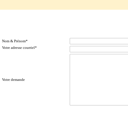
c15_contact-up_deuil-funerailles
Contacts & Formulaires-GEJO
Nom & Prénom
*
Votre adresse courriel
*
Votre demande