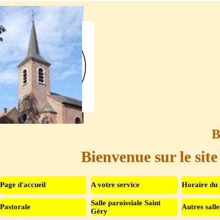
Aller au contenu
B
Bienvenue sur le site
Page d'accueil
A votre service
Horaire du 
Salle paroissiale Saint
Pastorale
Autres salle
▼
Géry