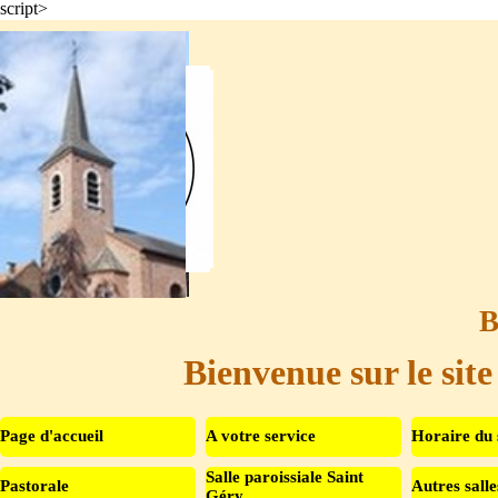
script>
Aller au contenu
B
Bienvenue sur le site
Page d'accueil
A votre service
Horaire du 
Salle paroissiale Saint
Pastorale
Autres salle
▼
Géry