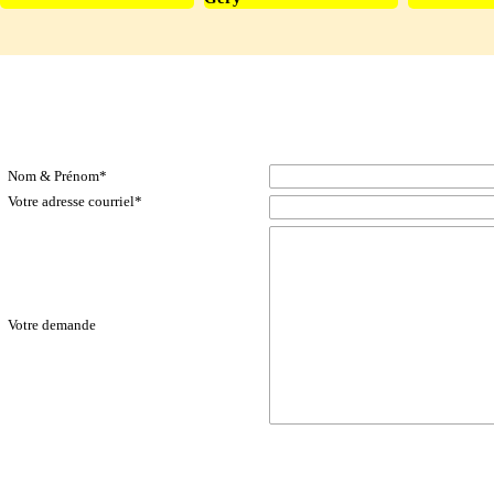
c18_contact-up_ressourcement-celebrations
Contacts & Formulaires-GEJO
Nom & Prénom
*
Votre adresse courriel
*
Votre demande