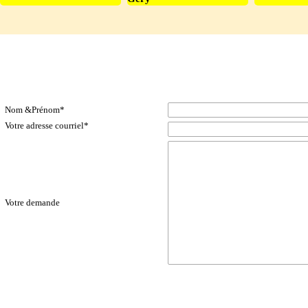
c31_contact-up_p1_Salvator Ntibandetse_formulaire
Contacts & Formulaires-GEJO
Nom &Prénom
*
Votre adresse courriel
*
Votre demande