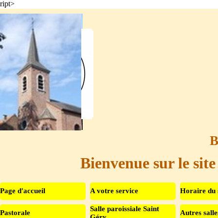
ript>
Aller au contenu
B
Bienvenue sur le site
Page d'accueil
A votre service
Horaire du 
Salle paroissiale Saint
Pastorale
Autres salle
▼
Géry