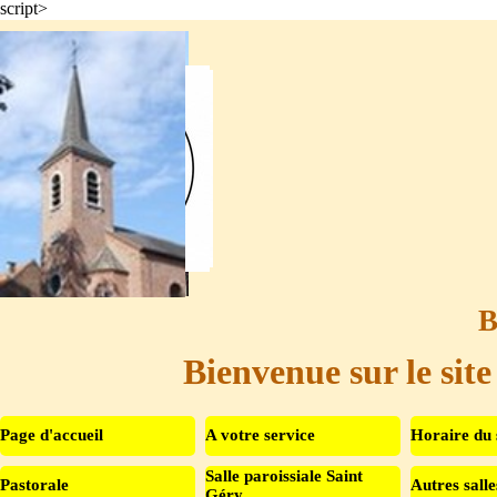
script>
Aller au contenu
B
Bienvenue sur le site
Page d'accueil
A votre service
Horaire du 
Salle paroissiale Saint
Pastorale
Autres salle
▼
Géry