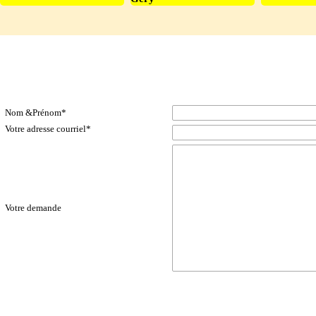
c37_contact-up_p7_pierrepaul_formulaire
Contacts & Formulaires-GEJO
Nom &Prénom
*
Votre adresse courriel
*
Votre demande