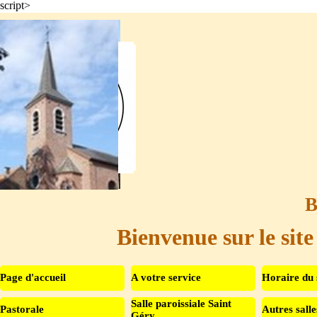
script>
Aller au contenu
B
Bienvenue sur le site
Page d'accueil
A votre service
Horaire du 
Salle paroissiale Saint
Pastorale
Autres salle
▼
Géry