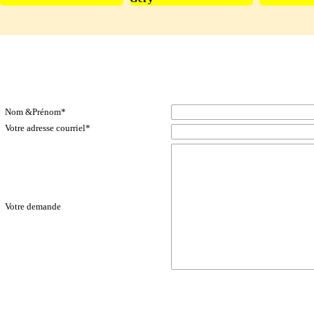
c44_contact-up_p44_formulaire_solidarité_sh
Contacts & Formulaires-GEJO
Nom &Prénom
*
Votre adresse courriel
*
Votre demande