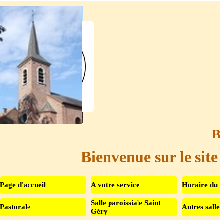
Aller au contenu
B
Bienvenue sur le site
Page d'accueil
A votre service
Horaire du 
Salle paroissiale Saint
Pastorale
Autres salle
▼
Géry