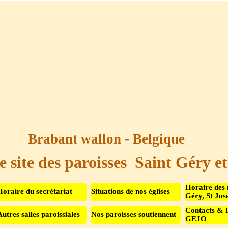
Brabant wallon - Belgique
e site des paroisses  Saint Géry e
Sauter le menu
Horaire des 
Horaire du secrétariat
Situations de nos églises
Géry, St Jos
Contacts & 
Autres salles paroissiales
Nos paroisses soutiennent
▼
GEJO