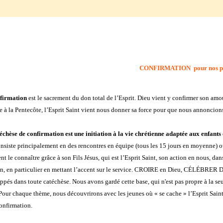
CONFIRMATION pour nos pa
firmation
est le sacrement du don total de l’Esprit. Dieu vient y confirmer son am
à la Pentecôte, l’Esprit Saint vient nous donner sa force pour que nous annoncion
échèse de confirmation est une initiation à la vie chrétienne adaptée aux enfants e
nsiste principalement en des rencontres en équipe (tous les 15 jours en moyenne) où
 le connaître grâce à son Fils Jésus, qui est l’Esprit Saint, son action en nous, dan
en, en particulier en mettant l’accent sur le service. CROIRE en Dieu, CÉLÉBRER Die
pés dans toute catéchèse. Nous avons gardé cette base, qui n'est pas propre à la seule
Pour chaque thème, nous découvrirons avec les jeunes où « se cache » l’Esprit Saint.
confirmation.