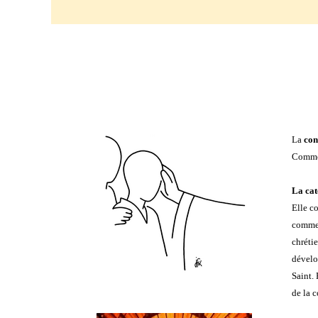
P3_Confirmation
Details_1
La
con
Comme 
La cat
Elle co
comment
chréti
dévelop
Saint. 
de la 