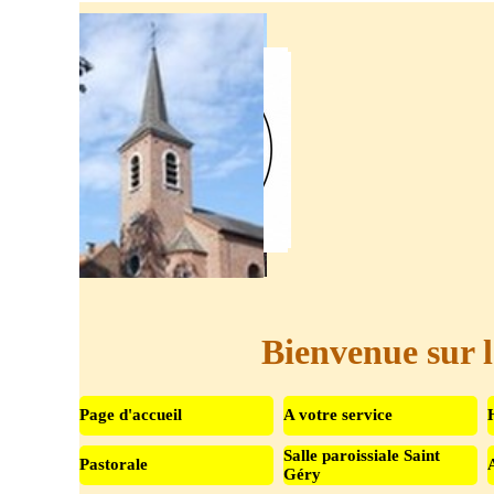
Aller au contenu
Bienvenue sur l
Page d'accueil
A votre service
Salle paroissiale Saint
Pastorale
▼
Géry