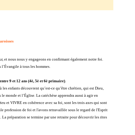
roisses
our, et nous nous y engageons en confirmant également notre foi.
s l’Évangile à tous les hommes.
ntre 9 et 12 ans (4è, 5è et 6è primaire)
.
 les enfants découvrent qu’est-ce qu’être chrétien, qui est Dieu,
s le monde et l’Église. La catéchèse apprendra aussi à agir en
u et VIVRE en cohérence avec sa foi, sont les trois axes qui sont
 profession de foi et l'avons retravaillée sous le regard de l'Esprit
 La préparation se termine par une retraite pour découvrir les rites