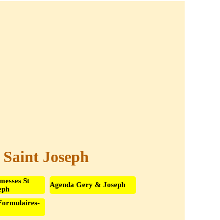
t Saint Joseph
messes St
Agenda Gery & Joseph
eph
Formulaires-