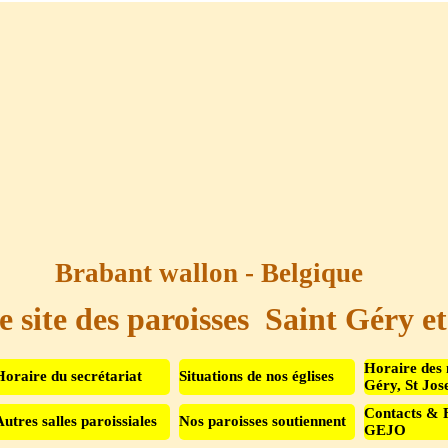
Brabant wallon - Belgique
e site des paroisses  Saint Géry e
Sauter le menu
Horaire des 
Horaire du secrétariat
Situations de nos églises
Géry, St Jos
Contacts & 
Autres salles paroissiales
Nos paroisses soutiennent
▼
GEJO