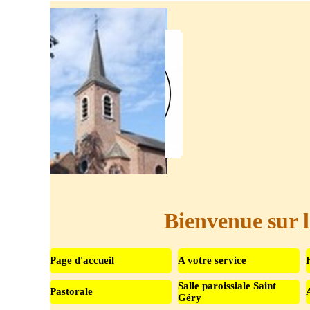
Aller au contenu
Bienvenue sur l
Page d'accueil
A votre service
Salle paroissiale Saint
Pastorale
▼
Géry