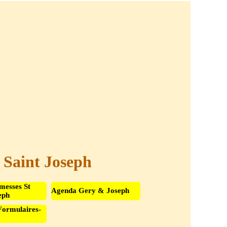
t Saint Joseph
messes St
Agenda Gery & Joseph
eph
Formulaires-