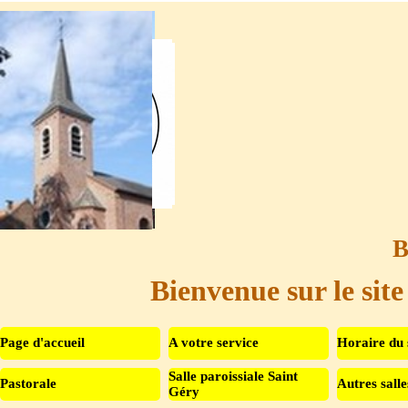
Aller au contenu
B
Bienvenue sur le site
Page d'accueil
A votre service
Horaire du 
Salle paroissiale Saint
Pastorale
Autres salle
▼
Géry