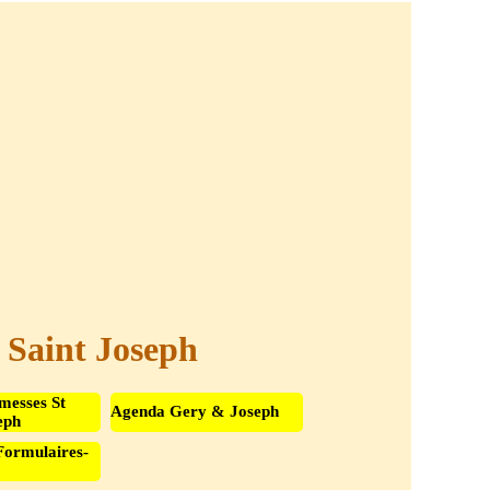
t Saint Joseph
messes St
Agenda Gery & Joseph
eph
Formulaires-