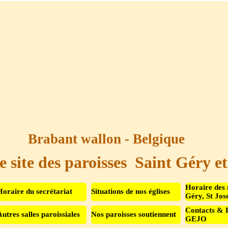
Brabant wallon - Belgique
e site des paroisses  Saint Géry e
Sauter le menu
Horaire des 
Horaire du secrétariat
Situations de nos églises
Géry, St Jos
Contacts & 
Autres salles paroissiales
Nos paroisses soutiennent
▼
GEJO