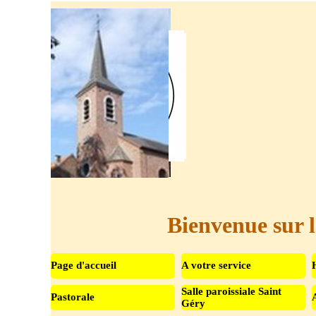
Aller au contenu
Bienvenue sur l
Page d'accueil
A votre service
Salle paroissiale Saint
Pastorale
▼
Géry