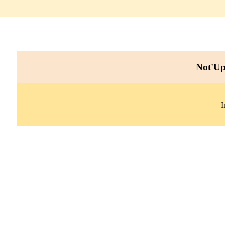
Not'UP n°3 vers Paques 2021
Not'Up (bulletin d'information de l'Up d'Ottignies)
Not'Up 
I