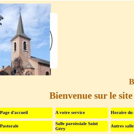
Aller au contenu
B
Bienvenue sur le site
Page d'accueil
A votre service
Horaire du 
Salle paroissiale Saint
Pastorale
Autres salle
▼
Géry