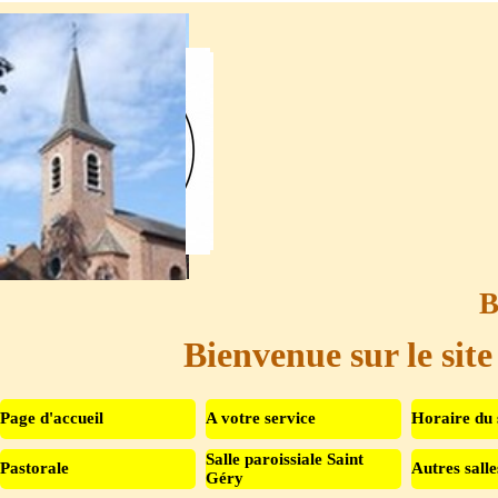
Aller au contenu
B
Bienvenue sur le site
Page d'accueil
A votre service
Horaire du 
Salle paroissiale Saint
Pastorale
Autres salle
▼
Géry