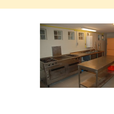
T3_Salle paroissiale St Pie X Ottignies (Petit Ry)
Autres salles paroissiales