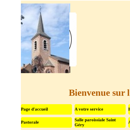
Aller au contenu
Bienvenue sur l
Page d'accueil
A votre service
Salle paroissiale Saint
Pastorale
▼
Géry