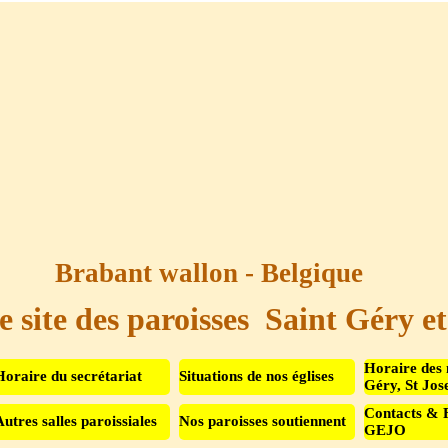
Brabant wallon - Belgique
e site des paroisses  Saint Géry e
Sauter le menu
Horaire des 
Horaire du secrétariat
Situations de nos églises
Géry, St Jos
Contacts & 
Autres salles paroissiales
Nos paroisses soutiennent
▼
GEJO