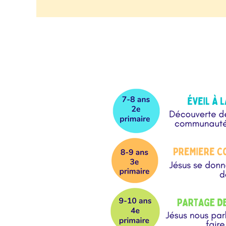
P4_KT_cathe
Details_1