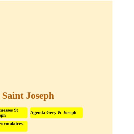
t Saint Joseph
messes St
Agenda Gery & Joseph
eph
Formulaires-